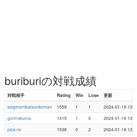
buriburiの対戦成績
対戦相手
Rating
Win
Lose
更新
seiginomikataunkoman
1559
1
1
2024-01-19 13:3
gorirrakuma
1415
1
0
2024-01-19 13:3
piza-ra
1538
0
2
2024-01-19 13:3